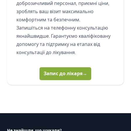
доброзичливий персонал, приємні ціни,
зроблять ваш візит максимально
комфортним та безпечним.
Запишіться на телефонну консультацію
якнайшвидше. Гарантуємо кваліфіковану
допомогу та підтримку на етапах від
консультації до лікування.
Запис до лікаря
→
Footer
Не знайшли, що шукали?