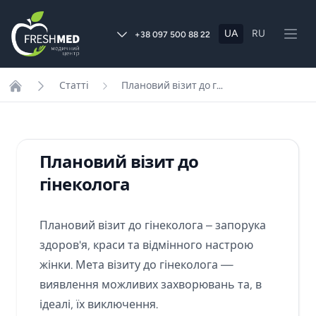
UA
RU
+38 097 500 88 22
Статті
Плановий візит до гінеколога
Home
Плановий візит до
гінеколога
Плановий візит до гінеколога – запорука
здоров'я, краси та відмінного настрою
жінки. Мета візиту до гінеколога —
виявлення можливих захворювань та, в
ідеалі, їх виключення.